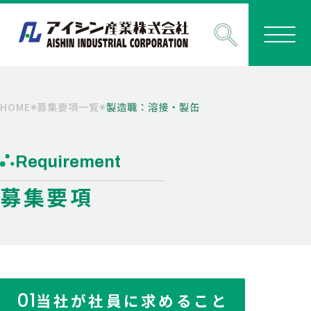
HOME
募集要項一覧
製造職：溶接・製缶
Requirement
募集要項
01
当社が社員に求めること