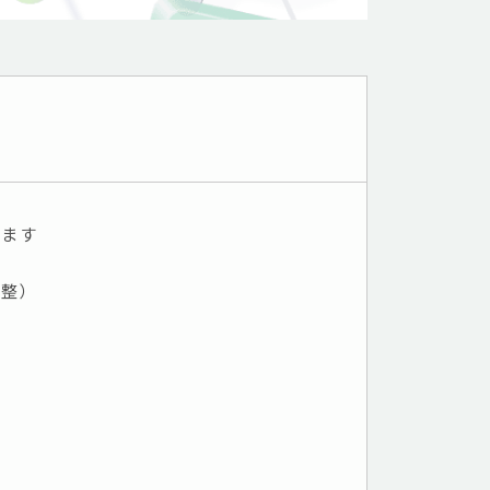
きます
調整）
）