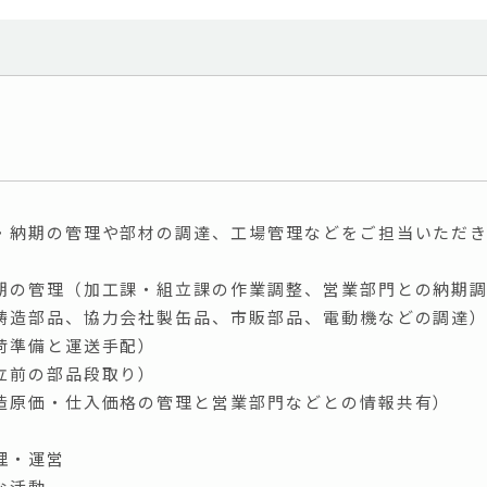
・納期の管理や部材の調達、工場管理などをご担当いただ
期の管理（加工課・組立課の作業調整、営業部門との納期
鋳造部品、協力会社製缶品、市販部品、電動機などの調達
荷準備と運送手配）
立前の部品段取り）
造原価・仕入価格の管理と営業部門などとの情報共有）
理・運営
な活動