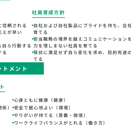
社員育成方針
に信頼される
自社および自社製品にプライドを持ち、会
応えが早い
育てる
担当職務の境界を越えコミュニケーション
ち自ら行動する
力を惜しまない社員を育てる
する
現状に満足せず自ら変化を求め、目的完遂
てる
ットメント
ト
心身ともに健康（健康）
関係）
安全で居心地よい（環境）
やりがいが持てる（意義・価値）
ワークライフバランスがとれる（働き方）