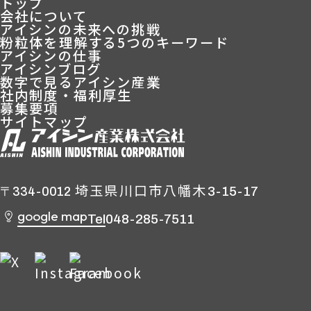
トップ
会社について
アイシンの未来への挑戦
粉粒体を理解する5つのキーワード
アイシンの仕事
アイシンブログ
数字で見るアイシン産業
社内制度・福利厚生
募集要項
サイトマップ
埼玉県川口市八幡木
3-15-17
〒334-0012
google map
Tel
048-285-7511