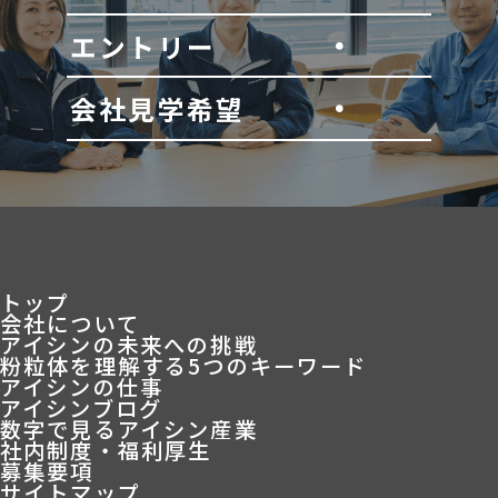
エントリー
会社見学希望
トップ
会社について
アイシンの未来への挑戦
粉粒体を理解する5つのキーワード
アイシンの仕事
アイシンブログ
数字で見るアイシン産業
社内制度・福利厚生
募集要項
サイトマップ