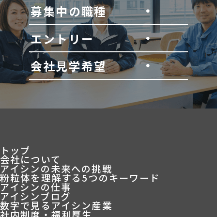
募集中の職種
エントリー
会社見学希望
トップ
会社について
アイシンの未来への挑戦
粉粒体を理解する5つのキーワード
アイシンの仕事
アイシンブログ
数字で見るアイシン産業
社内制度・福利厚生