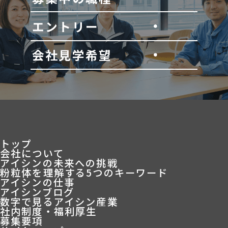
エントリー
会社見学希望
トップ
会社について
アイシンの未来への挑戦
粉粒体を理解する5つのキーワード
アイシンの仕事
アイシンブログ
数字で見るアイシン産業
社内制度・福利厚生
募集要項